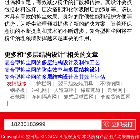
阻隔和固定，有效减少粉尘的扩散和传播。其设计要点
包括材料选择、层次搭配和化学吸附层的添加等。该技
术具有高效的抑尘效果、良好的耐候性能和维护方便等
优势，为粉尘治理领域提供了新的解决方案。随着环保
意识的不断提高和技术的不断进步，复合型抑尘网将在
粉尘治理领域发挥越来越重要的作用。
更多和“多层结构设计”相关的文章
复合型抑尘网的
多层结构设计
及制作工艺
复合型抑尘网的防尘效率与
多层结构设计
复合型抑尘网的
多层结构设计
及其效率评估
友情链接：
护栏网
|
翌日旭烧烤用具
|
不锈钢网
|
钢格板
|
冲孔网
|
人造草坪
|
橡胶跑道
|
刺绳网
|
石笼网
|
车间隔离网
|
笼式足球围网
|
仓储货架围网
|
18230183999
Copyright © 翌日旭-KINGCATS 版权所有 本站所有产品图片均来自合作